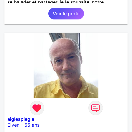
se balader et partager, je le souhaite, notre
complicité. J'aime beaucoup les chantiers de
Voir le profil
randonnée pour se défouler, se relaxer, se détendre
et finalement prendre du bon temps. C'est difficile
de tout dire en quelques lignes. En revanche, vous
pouvez me contacter pour avoir plus
d'informations. A bientôt
aiglespiegle
Elven
-
55 ans