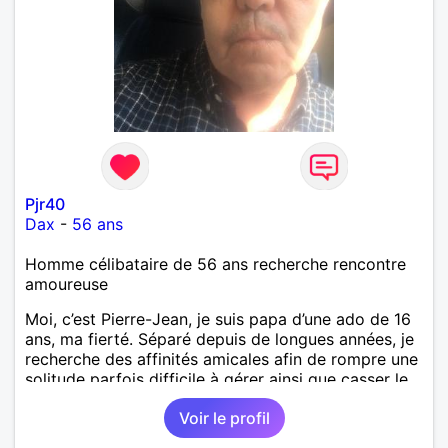
Pjr40
Dax
-
56 ans
Homme célibataire de 56 ans recherche rencontre
amoureuse
Moi, c’est Pierre-Jean, je suis papa d’une ado de 16
ans, ma fierté. Séparé depuis de longues années, je
recherche des affinités amicales afin de rompre une
solitude parfois difficile à gérer ainsi que casser le
vague à l’âme. L’amitié reste extrêmement
Voir le profil
importante à mes yeux mais peut se décliner en des
sentiments plus puissants. « Le temps fera son