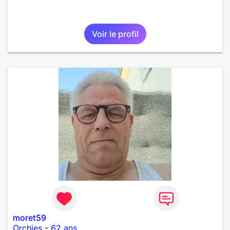
Voir le profil
moret59
Orchies
-
62 ans