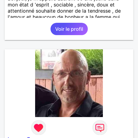
mon état d 'esprit , sociable , sincère, doux et
attentionné souhaite donner de la tendresse , de
l'amour et beaucoup de bonheur a la femme qui
souhaitera partager ma vie . Bientôt en retraite a la
Voir le profil
fin de l 'année et libre de toute contrainte. Digne de
confiance à la femme qui voudras m 'en accorder
en toute sincérité. Pour le reste venez me découvrir
par un échange.