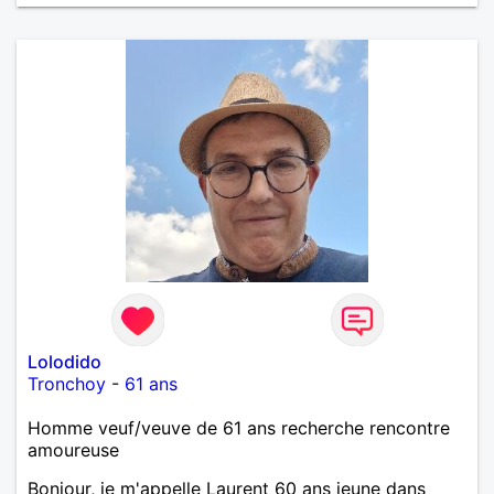
œuvre » disait Arthur Schopenhauer, philosophe
allemand que j’adore. J’aime discuter sans pour
autant être trop locace. Je suis bourré de qualités
avec très peu de défauts. Je suis altruiste,
bienveillant, empathique, attentionné, honnête,
respectueux, doux de caractère et compréhensif : je
laisse « glisser » beaucoup de choses. Mais ne vous
m’éprenez pas Mesdames, si une personne que
j’aime me trahit une fois, il n’y aura pas de seconde
chance et je l’effacerai à « vitam eternam ».
Néanmoins, je suis un tout petit peu maniaque ainsi
qu’impatient. J’essaye de faire des efforts. Rien de
bien dramatique ! Du moins je le pense……Je suis un
homme facile à vivre. À vous si vous le souhaitez,
d’apprendre à me connaître davantage. J’en serai
ravi….A très bientôt je l’espère.
Lolodido
Tronchoy
-
61 ans
Homme veuf/veuve de 61 ans recherche rencontre
amoureuse
Bonjour, je m'appelle Laurent 60 ans jeune dans