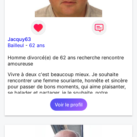
Jacquy63
Bailleul
-
62 ans
Homme divorcé(e) de 62 ans recherche rencontre
amoureuse
Vivre à deux c'est beaucoup mieux. Je souhaite
rencontrer une femme souriante, honnête et sincère
pour passer de bons moments, qui aime plaisanter,
se balader et partager, je le souhaite, notre
complicité. J'aime beaucoup les chantiers de
Voir le profil
randonnée pour se défouler, se relaxer, se détendre
et finalement prendre du bon temps. C'est difficile
de tout dire en quelques lignes. En revanche, vous
pouvez me contacter pour avoir plus
d'informations. A bientôt