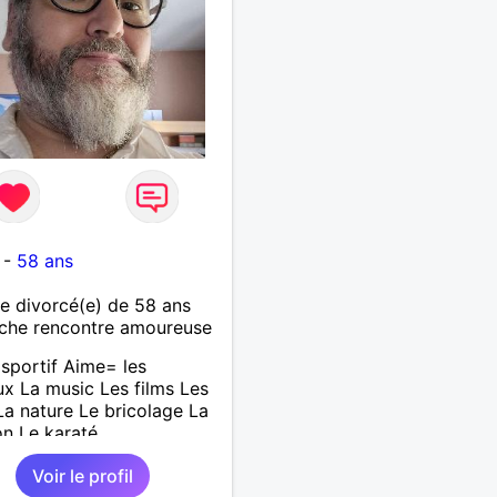
-
58 ans
 divorcé(e) de 58 ans
che rencontre amoureuse
sportif Aime= les
x La music Les films Les
 La nature Le bricolage La
on Le karaté
Voir le profil