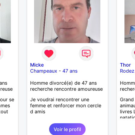
Micke
Thor
Champeaux
-
47 ans
Rodez
ans
Homme divorcé(e) de 47 ans
Homme
ureuse
recherche rencontre amoureuse
recher
mour se
Je voudrai rencontrer une
Grand 
emmes
femme et renforcer mon cercle
animau
tout
d amis
livres
natati
Etant
Voir le profil