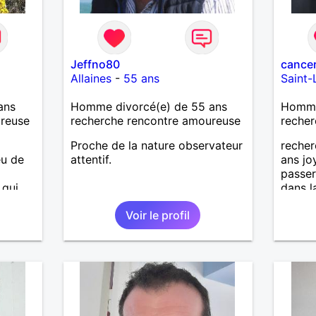
Jeffno80
cance
Allaines
-
55 ans
Saint-
ans
Homme divorcé(e) de 55 ans
Homme 
ureuse
recherche rencontre amoureuse
recher
Proche de la nature observateur
reche
eu de
attentif.
ans jo
passe
 qui
dans l
ans
attend
Voir le profil
 avec
emble