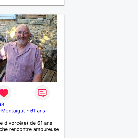
63
-Montaigut
-
61 ans
 divorcé(e) de 61 ans
che rencontre amoureuse