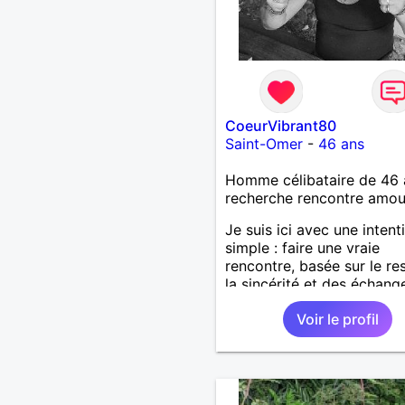
CoeurVibrant80
Saint-Omer
-
46 ans
Homme célibataire de 46 
recherche rencontre amo
Je suis ici avec une intent
simple : faire une vraie
rencontre, basée sur le re
la sincérité et des échang
authentiques. Je ne cherch
Voir le profil
combler un vide, ni à joue
les sentiments de qui que
soit. J'aimerais simplemen
apprendre à connaître un
personne avec qui partag