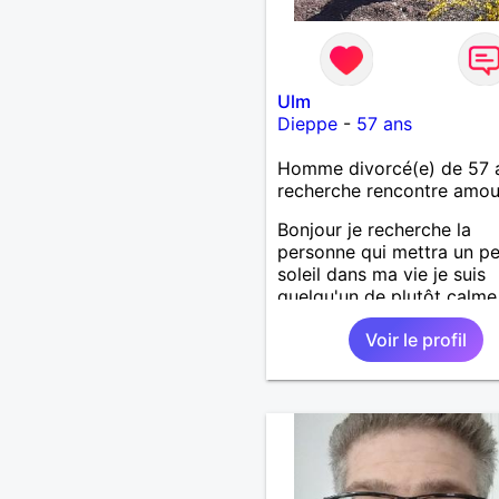
Ulm
Dieppe
-
57 ans
Homme divorcé(e) de 57 
recherche rencontre amo
Bonjour je recherche la
personne qui mettra un p
soleil dans ma vie je suis
quelqu'un de plutôt calme
aime les choses simples s
Voir le profil
prise de tête, simplement
partager de belles choses
une personne qui me ress
.