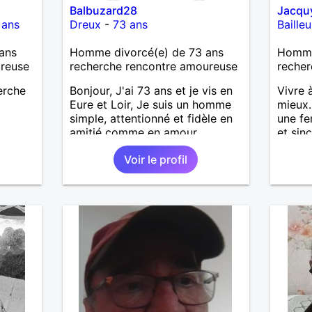
Balbuzard28
Jacqu
 ans
Dreux
-
73 ans
Bailleu
ans
Homme divorcé(e) de 73 ans
Homme
ureuse
recherche rencontre amoureuse
recher
herche
Bonjour, J'ai 73 ans et je vis en
Vivre 
Eure et Loir, Je suis un homme
mieux.
simple, attentionné et fidèle en
une fe
amitié comme en amour.
et sin
J'apprécie les petits bonheurs
moment
Voir le profil
du quotidien; une promenade,
balade
un bon repas, une sortie, une
souhai
discision agréable ou un
J'aime
moment de détente à deux. Je
de ran
souhaite rencontrer une femme
se rel
douce, honnête et bienveillante,
finale
avec qui partager des moments
temps.
de complicité, de rire et de
dire e
confiance. Je crois qu'une belle
revan
relation commence souvent par
contac
une belle amitié et qu'il n'est
d'info