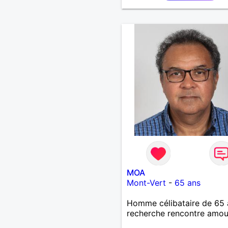
bienveillant, je veux conti
d'y croire et pouvoir enfin
former la petite famille qu
désir temps. Faux profil,
profiteuse et autres joyeu
passer votre chemin, vous
m'intéressez pas du tout!
MOA
Mont-Vert
-
65 ans
Homme célibataire de 65 
recherche rencontre amo