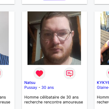
nuer
e je
seté
 ne
Natsu
KYKY
Pussay
-
30 ans
Glaine
ans
Homme célibataire de 30 ans
Homme
ureuse
recherche rencontre amoureuse
recher