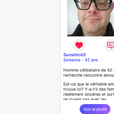
Sunshiro02
Soissons
-
42 ans
Homme célibataire de 42 
recherche rencontre amo
Est-ce que le véritable a
trouve ici? Y-a-t'il des f
réellement sincères et sur
ne jouant pas avec les
sentiments des hommes? 
Voir le profil
un homme protecteur et