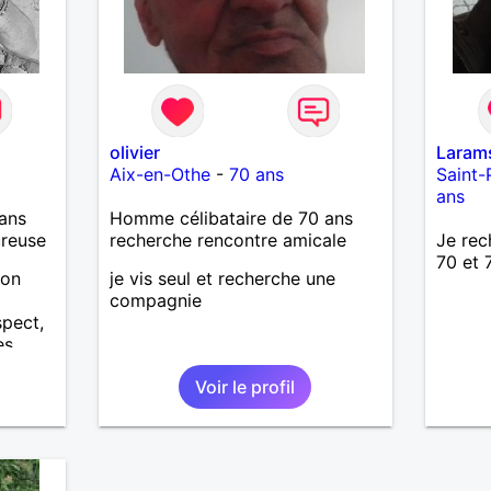
jamais trop tard pour écrire une
nouvelle histoire. Si vous aimez
les échanges sincères, les
valeurs de respect et de
simplicité, nous pourrions faire
connaissance autour d'un café
suivi d'une balade, sans
olivier
Laram
précipitation et laisser le temps
Aix-en-Othe
-
70 ans
Saint-
faire le reste. Au plaisir de vous
ans
lire.
ans
Homme célibataire de 70 ans
ureuse
recherche rencontre amicale
Je rec
70 et 
ion
je vis seul et recherche une
compagnie
spect,
es
e ni à
Voir le profil
r avec
 ce
t
e
er des