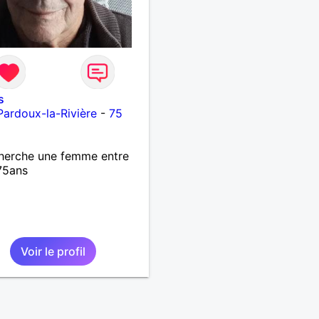
s
Pardoux-la-Rivière
-
75
herche une femme entre
75ans
Voir le profil