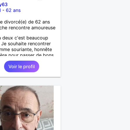
y63
l
-
62 ans
 divorcé(e) de 62 ans
che rencontre amoureuse
à deux c'est beaucoup
 Je souhaite rencontrer
mme souriante, honnête
cère pour passer de bons
s, qui aime plaisanter, se
Voir le profil
r et partager, je le
te, notre complicité.
 beaucoup les chantiers
donnée pour se défouler,
axer, se détendre et
ment prendre du bon
 C'est difficile de tout
n quelques lignes. En
che, vous pouvez me
ter pour avoir plus
rmations. A bientôt