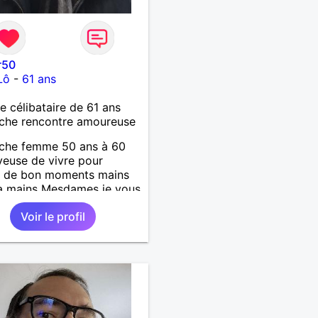
r50
Lô
-
61 ans
célibataire de 61 ans
che rencontre amoureuse
rche femme 50 ans à 60
yeuse de vivre pour
r de bon moments mains
a mains Mesdames je vous
 de vous lire .
Voir le profil