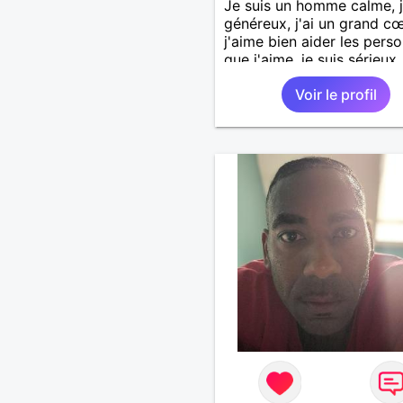
Je suis un homme calme, j
généreux, j'ai un grand cœ
j'aime bien aider les pers
que j'aime, je suis sérieux,
sincère, je suis honnête, j
Voir le profil
pas qu'on joue avec moi e
j'aime pas les mensonges.
cherche une relation amo
et sérieuse.