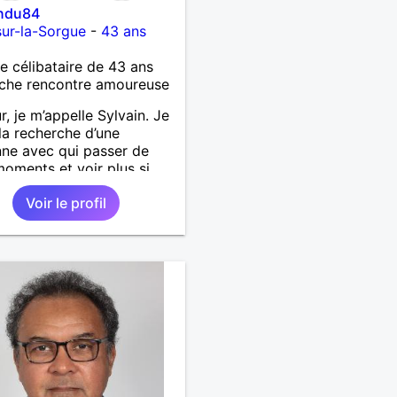
indu84
-sur-la-Sorgue
-
43 ans
célibataire de 43 ans
che rencontre amoureuse
r, je m’appelle Sylvain. Je
 la recherche d’une
ne avec qui passer de
oments et voir plus si
nous correspondons.
Voir le profil
 la nature, les voyages et
faire la fête de temps en
;-)Je suis papa d’un petit
 de 7 ans dont je
pe en garde alternée.
 à peu près tous les styles
ique. (Oui je suis pas trop
 Jul). Je fais du sport
arder la forme et plutôt
le à regarder. (Enfin je le
en tout cas 😂)