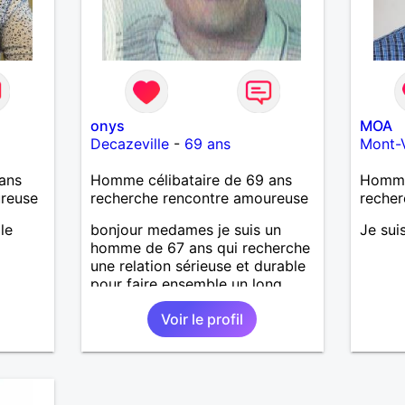
onys
MOA
Decazeville
-
69 ans
Mont-
ans
Homme célibataire de 69 ans
Homme 
ureuse
recherche rencontre amoureuse
recher
le
bonjour medames je suis un
Je sui
homme de 67 ans qui recherche
une relation sérieuse et durable
pour faire ensemble un long
chemin avec tout le bonheur de
Voir le profil
l'amour qu'on saura se donner.