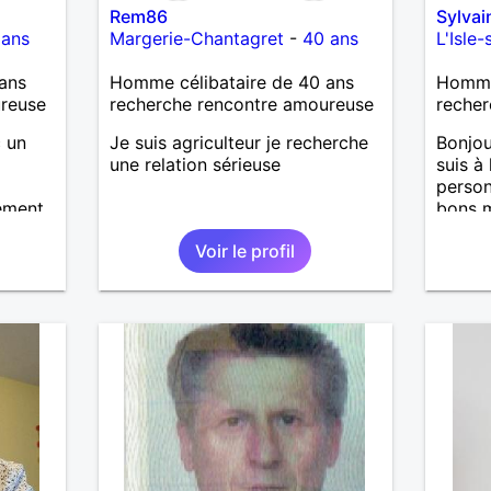
Rem86
Sylva
 ans
Margerie-Chantagret
-
40 ans
L'Isle
ans
Homme célibataire de 40 ans
Homme 
ureuse
recherche rencontre amoureuse
recher
c un
Je suis agriculteur je recherche
Bonjou
une relation sérieuse
suis à
person
ement
bons m
écoute
nous 
Voir le profil
J’aime
aussi 
temps 
garçon
m’occu
J’aime
de mus
fan de
pour g
agréab
pense 