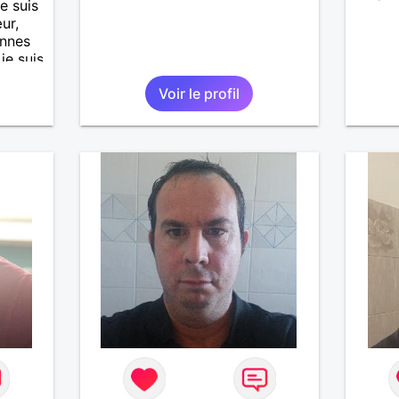
e suis
ur,
onnes
 je suis
'aime
Voir le profil
t
 Je
ureuse