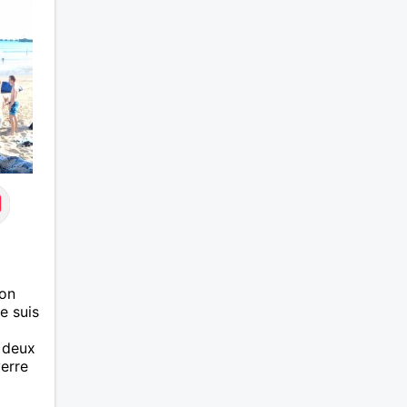
ion
je suis
a deux
verre