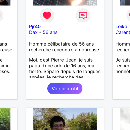
Pjr40
Leiko
Dax
-
56 ans
Caren
ans
Homme célibataire de 56 ans
Homme 
ureuse
recherche rencontre amoureuse
recher
me
Moi, c’est Pierre-Jean, je suis
Je sui
 aime
papa d’une ado de 16 ans, ma
recher
oses.
fierté. Séparé depuis de longues
honnêt
années, je recherche des
ade et
affinités amicales afin de
Voir le profil
 temps
rompre une solitude parfois
ager
difficile à gérer ainsi que casser
.
le vague à l’âme. L’amitié reste
extrêmement importante à mes
yeux mais peut se décliner en
des sentiments plus puissants.
« Le temps fera son œuvre »
disait Arthur Schopenhauer,