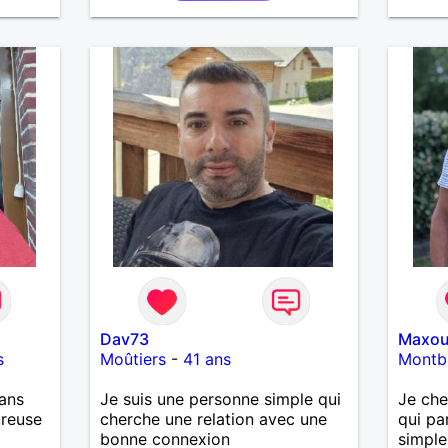
souhaitez, d’apprendre à me
connaître davantage. J’en serai
ravi….A très bientôt je l’espère.
Dav73
Maxo
s
Moûtiers
-
41 ans
Montb
ans
Je suis une personne simple qui
Je che
ureuse
cherche une relation avec une
qui pa
bonne connexion
simple