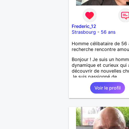
Frederic_12
Strasbourg
-
56 ans
Homme célibataire de 56 
recherche rencontre amo
Bonjour ! Je suis un hom
dynamique et curieux qui
découvrir de nouvelles ch
Je suis passionné de
sport,musique douce,ball
Voir le profil
autres J'adore passer du
avec mes proches et part
des moments inoubliables