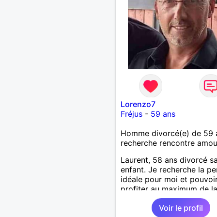
Lorenzo7
Fréjus
-
59 ans
Homme divorcé(e) de 59 
recherche rencontre amo
Laurent, 58 ans divorcé s
enfant. Je recherche la p
idéale pour moi et pouvoi
profiter au maximum de la
de couple
Voir le profil