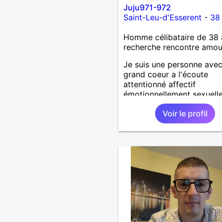
Juju971-972
Saint-Leu-d'Esserent
-
38
Homme célibataire de 38 
recherche rencontre amo
Je suis une personne ave
grand coeur a l'écoute
attentionné affectif
émotionnellement sexuell
joyeux drôle amusant a l'
Voir le profil