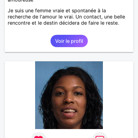
Je suis une femme vraie et spontanée à la
recherche de l'amour le vrai. Un contact, une belle
rencontre et le destin décidera de faire le reste.
Voir le profil