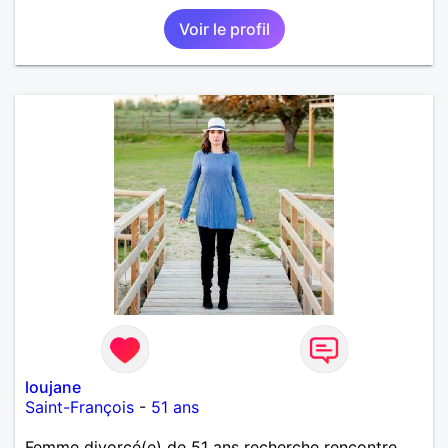
Voir le profil
loujane
Saint-François
-
51 ans
Femme divorcé(e) de 51 ans recherche rencontre