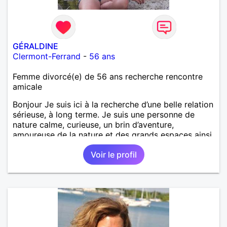
GÉRALDINE
Clermont-Ferrand
-
56 ans
Femme divorcé(e) de 56 ans recherche rencontre
amicale
Bonjour Je suis ici à la recherche d’une belle relation
sérieuse, à long terme. Je suis une personne de
nature calme, curieuse, un brin d’aventure,
amoureuse de la nature et des grands espaces ainsi
que des voyages. Je recherche une relation
Voir le profil
bienveillante basé sur quelques valeurs humaines,
une vague d’amour et de bonheur à partager en
toute simplicité. Ma recherche est basé sur mon
secteur géographique du puy de dôme. Photos
récentes. Géraldine.