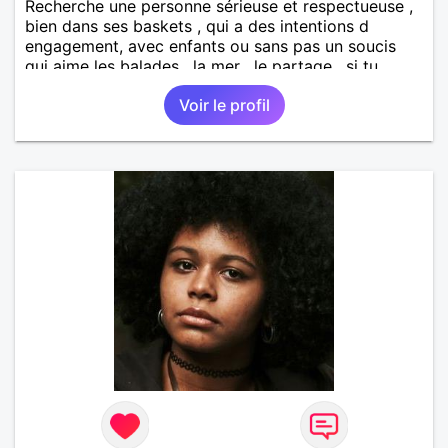
Recherche une personne sérieuse et respectueuse ,
bien dans ses baskets , qui a des intentions d
engagement, avec enfants ou sans pas un soucis
qui aime les balades , la mer , le partage , si tu
penses qu il y aurait une entente écris moi un
Voir le profil
message