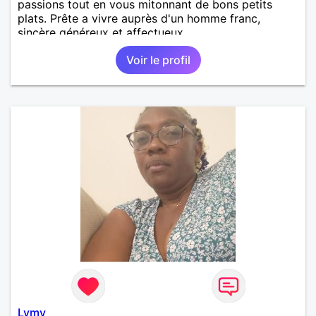
passions tout en vous mitonnant de bons petits
plats. Prête a vivre auprès d'un homme franc,
sincère généreux et affectueux...
Voir le profil
Lymy