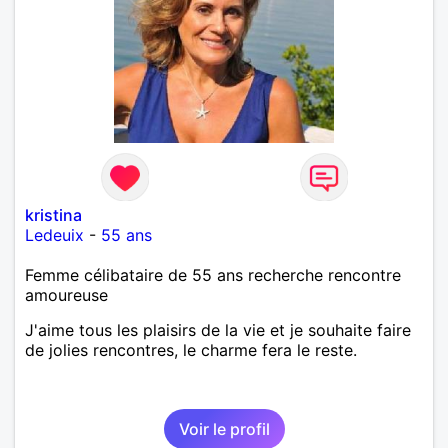
kristina
Ledeuix
-
55 ans
Femme célibataire de 55 ans recherche rencontre
amoureuse
J'aime tous les plaisirs de la vie et je souhaite faire
de jolies rencontres, le charme fera le reste.
Voir le profil