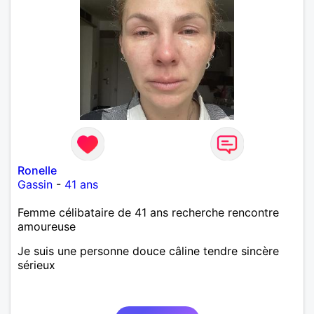
Ronelle
Gassin
-
41 ans
Femme célibataire de 41 ans recherche rencontre
amoureuse
Je suis une personne douce câline tendre sincère
sérieux