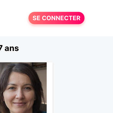
SE CONNECTER
7 ans