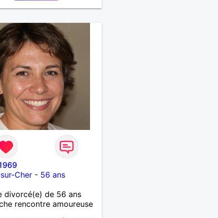
ire, je mène une vie bien
e. Je ne suis pas sur ce
ar dépit, ni en tant que
entatrice de la Femme
ée Mal dans sa peau. A
t.
 1969
-sur-Cher
-
56 ans
 divorcé(e) de 56 ans
che rencontre amoureuse