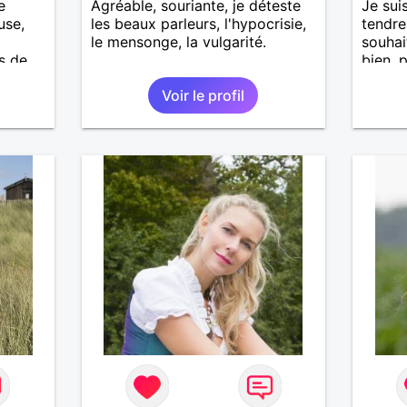
e
Agréable, souriante, je déteste
Je sui
use,
les beaux parleurs, l'hypocrisie,
tendre
le mensonge, la vulgarité.
souhai
s de
bien, 
site, 
Voir le profil
e
e