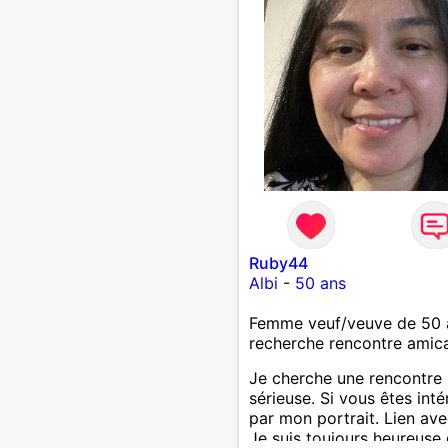
Ruby44
Albi
-
50 ans
Femme veuf/veuve de 50 
recherche rencontre amic
Je cherche une rencontre
sérieuse. Si vous êtes int
par mon portrait. Lien ave
Je suis toujours heureuse