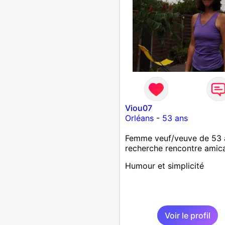
Viou07
Orléans
-
53 ans
Femme veuf/veuve de 53 
recherche rencontre amic
Humour et simplicité
Voir le profil