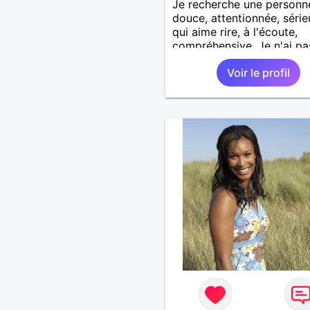
Je recherche une personn
douce, attentionnée, série
qui aime rire, à l'écoute,
compréhensive. Je n'ai pa
préférence physique
Voir le profil
particulière, ni de moyenn
d'age, tout est question d
feeling.