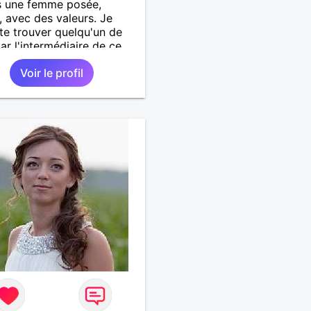
s une femme posée,
, avec des valeurs. Je
te trouver quelqu'un de
par l'intermédiaire de ce
pour une relation sérieuse.
Voir le profil