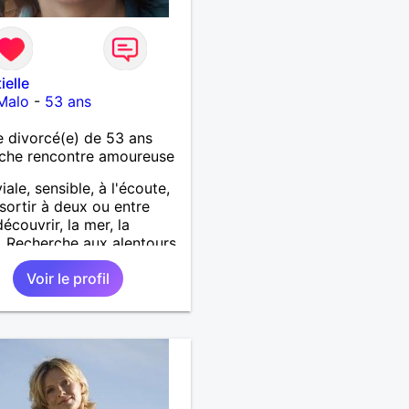
ielle
Malo
-
53 ans
 divorcé(e) de 53 ans
che rencontre amoureuse
iale, sensible, à l'écoute,
 sortir à deux ou entre
écouvrir, la mer, la
. Recherche aux alentours
nt-Malo
Voir le profil