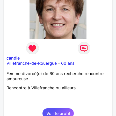
candie
Villefranche-de-Rouergue
-
60 ans
Femme divorcé(e) de 60 ans recherche rencontre
amoureuse
Rencontre à Villefranche ou ailleurs
Voir le profil