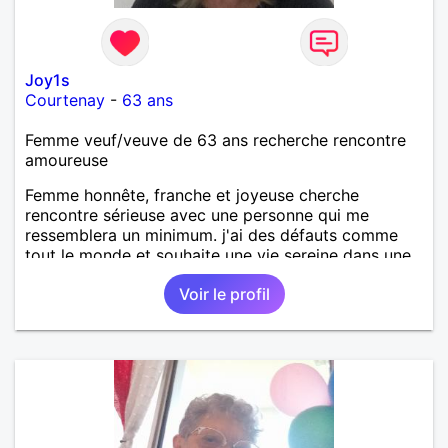
Joy1s
Courtenay
-
63 ans
Femme veuf/veuve de 63 ans recherche rencontre
amoureuse
Femme honnête, franche et joyeuse cherche
rencontre sérieuse avec une personne qui me
ressemblera un minimum. j'ai des défauts comme
tout le monde et souhaite une vie sereine dans une
relation sur du long terme.
Voir le profil