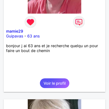
mamie29
Guipavas
-
63 ans
bonjour j ai 63 ans et je recherche quelqu un pour
faire un bout de chemin
Voir le profil