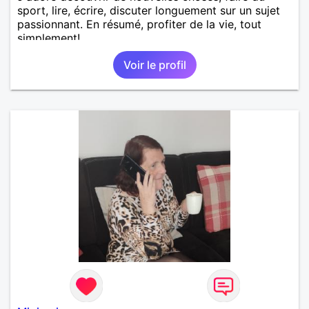
sport, lire, écrire, discuter longuement sur un sujet
passionnant. En résumé, profiter de la vie, tout
simplement!
Voir le profil