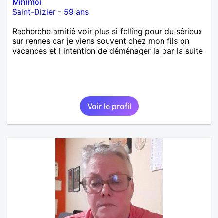
Minimoi
Saint-Dizier
-
59 ans
Recherche amitié voir plus si felling pour du sérieux
sur rennes car je viens souvent chez mon fils on
vacances et l intention de déménager la par la suite
Voir le profil