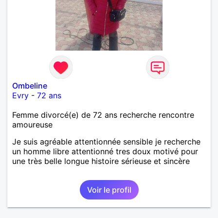
Ombeline
Evry
-
72 ans
Femme divorcé(e) de 72 ans recherche rencontre
amoureuse
Je suis agréable attentionnée sensible je recherche
un homme libre attentionné tres doux motivé pour
une très belle longue histoire sérieuse et sincère
Voir le profil