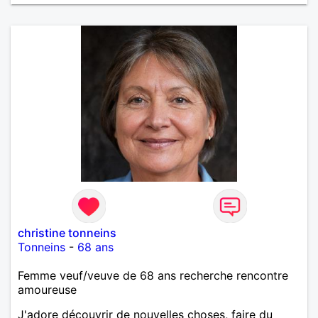
christine tonneins
Tonneins
-
68 ans
Femme veuf/veuve de 68 ans recherche rencontre
amoureuse
J'adore découvrir de nouvelles choses, faire du