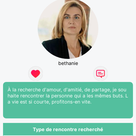
bethanie
À la recherche d'amour, d'amitié, de partage, je sou
haite rencontrer la personne qui a les mêmes buts. L
a vie est si courte, profitons-en vite.
Type de rencontre recherché