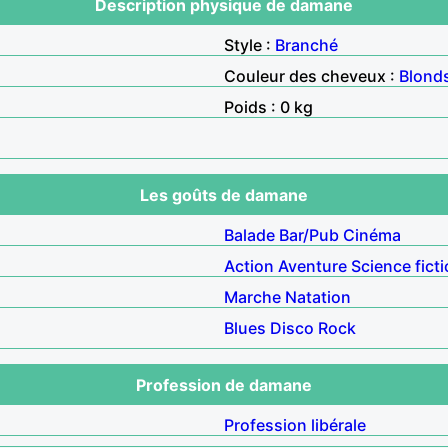
Description physique de damane
Style :
Branché
Couleur des cheveux :
Blond
Poids : 0 kg
Les goûts de damane
Balade
Bar/Pub
Cinéma
Action
Aventure
Science fict
Marche
Natation
Blues
Disco
Rock
Profession de damane
Profession libérale