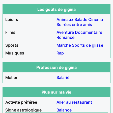
Les goûts de gigina
Loisirs
Animaux
Balade
Cinéma
Soirées entre amis
Films
Aventure
Documentaire
Romance
Sports
Marche
Sports de glisse
Musiques
Rap
Profession de gigina
Métier
Salarié
Plus sur ma vie
Activité préférée
Aller au restaurant
Signe astrologique
Balance