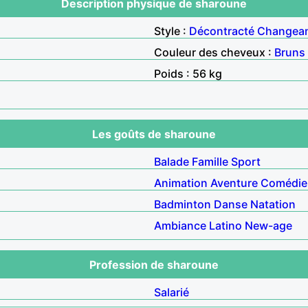
Description physique de sharoune
Style :
Décontracté
Changea
Couleur des cheveux :
Bruns
Poids : 56 kg
Les goûts de sharoune
Balade
Famille
Sport
Animation
Aventure
Comédie
Badminton
Danse
Natation
Ambiance
Latino
New-age
Profession de sharoune
Salarié