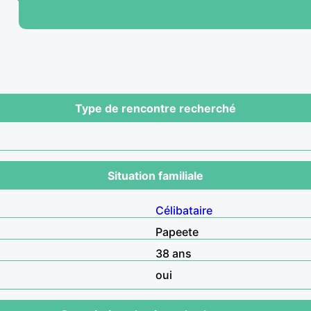
Type de rencontre recherché
Situation familiale
Célibataire
Papeete
38 ans
oui