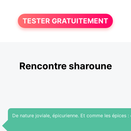
TESTER GRATUITEMENT
Rencontre sharoune
De nature joviale, épicurienne. Et comme les épices :