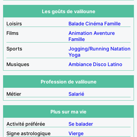
Les goûts de valiloune
Loisirs
Balade
Cinéma
Famille
Films
Animation
Aventure
Famille
Sports
Jogging/Running
Natation
Yoga
Musiques
Ambiance
Disco
Latino
Profession de valiloune
Métier
Salarié
Plus sur ma vie
Activité préférée
Se balader
Signe astrologique
Vierge