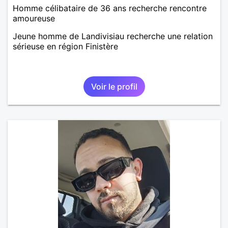
Homme célibataire de 36 ans recherche rencontre
amoureuse
Jeune homme de Landivisiau recherche une relation
sérieuse en région Finistère
Voir le profil