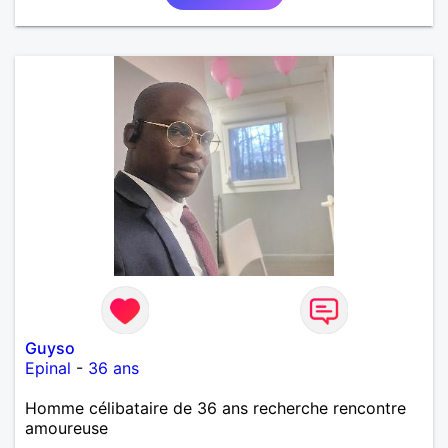
Guyso
Epinal
-
36 ans
Homme célibataire de 36 ans recherche rencontre
amoureuse