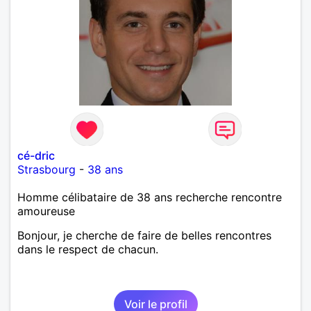
cé-dric
Strasbourg
-
38 ans
Homme célibataire de 38 ans recherche rencontre
amoureuse
Bonjour, je cherche de faire de belles rencontres
dans le respect de chacun.
Voir le profil