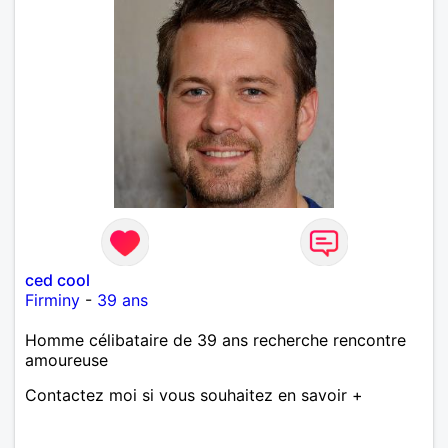
ced cool
Firminy
-
39 ans
Homme célibataire de 39 ans recherche rencontre
amoureuse
Contactez moi si vous souhaitez en savoir +