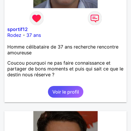
sportif12
Rodez
-
37 ans
Homme célibataire de 37 ans recherche rencontre
amoureuse
Coucou pourquoi ne pas faire connaissance et
partager de bons moments et puis qui sait ce que le
destin nous réserve ?
Voir le profil