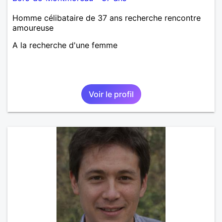
Homme célibataire de 37 ans recherche rencontre
amoureuse
A la recherche d'une femme
Voir le profil