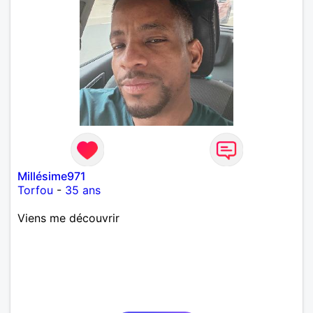
Millésime971
Torfou
-
35 ans
Viens me découvrir