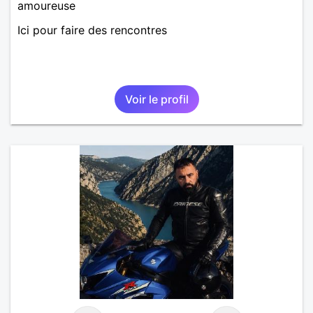
amoureuse
Ici pour faire des rencontres
Voir le profil