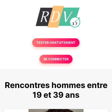
TESTER GRATUITEMENT
SE CONNECTER
Rencontres hommes entre
19 et 39 ans