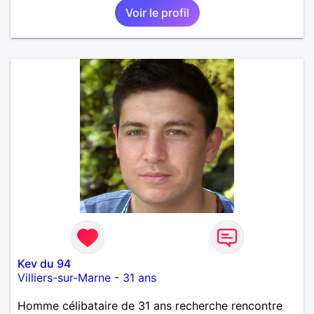
Voir le profil
Kev du 94
Villiers-sur-Marne
-
31 ans
Homme célibataire de 31 ans recherche rencontre