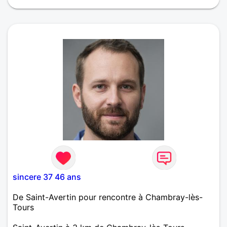
Pleine d'énergie, naturelle, joyeuse, positive, solaire !
« La chance appartient à tout le monde, il suffit
juste d'y croire» ! Pas besoin de se précipiter, si
quelque chose doit arriver, çà arrivera au bon
moment, il suffit d'échanger et de partager et nous
verrons bien, la bonne personne sera trouvée et
pour la bonne raison..
sincere 37 46 ans
De Saint-Avertin pour rencontre à Chambray-lès-
Tours