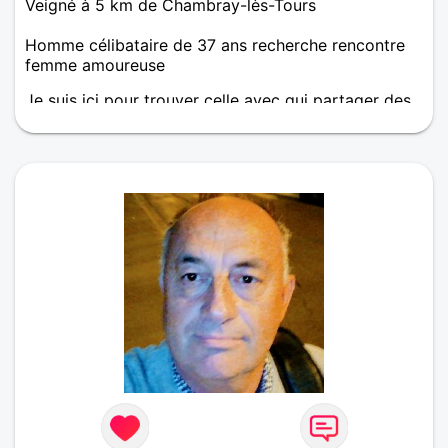
Veigné à 5 km de Chambray-lès-Tours
Homme célibataire de 37 ans recherche rencontre
femme amoureuse
Je suis ici pour trouver celle avec qui partager des
moments simples et vrais. J’aime sortir boire un
verre, aller au cinéma, voir un concert ou découvrir
de nouvelles activités. Ce qui m’importe, c’est la
complicité, les échanges sincères et le plaisir de
partager des choses ensemble. Si tu es curieuse et
bienveillante, j’aimerais beaucoup faire ta
connaissance.