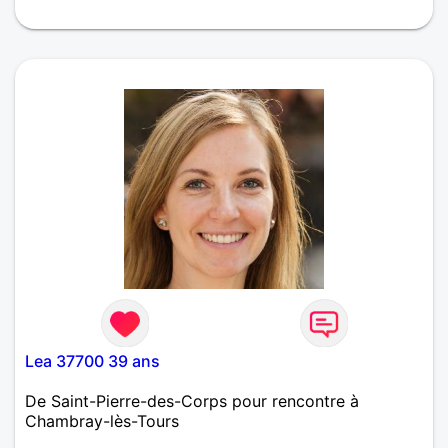
Faut-il vraiment faire une description ? J'ai
beaucoup de passions, mais je te réserve le plaisir
de les découvrir en personne. Mais si tu insistes,
quelques indices: j'apprécie jouer au tennis, boire
une biere, regarder un film/une serie ainsi que les
petits félins. Si ça pique ta curiosité, viens parler 🎾
🍻🐈📽
Lea 37700 39 ans
De Saint-Pierre-des-Corps pour rencontre à
Chambray-lès-Tours