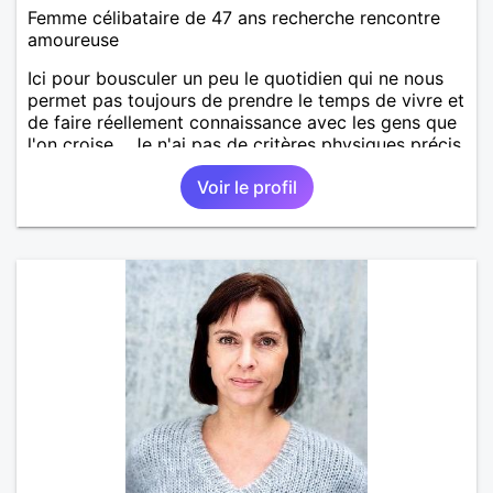
Femme célibataire de 47 ans recherche rencontre
amoureuse
Ici pour bousculer un peu le quotidien qui ne nous
permet pas toujours de prendre le temps de vivre et
de faire réellement connaissance avec les gens que
l'on croise... Je n'ai pas de critères physiques précis,
mais j'avoue être sensible aux hommes doux,
Voir le profil
attentionnés, avec de la répartie et de l’humour,
aimant découvrir, discuter de tout et partager. La
notion de complicité me parait évidemment
indispensable.