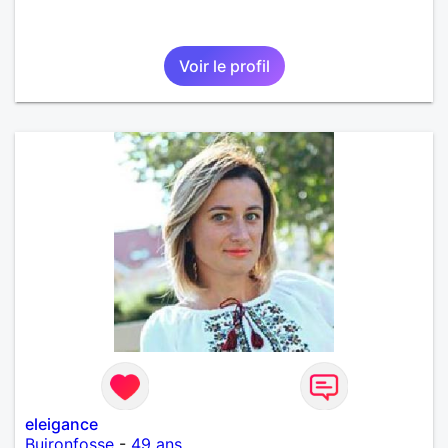
Voir le profil
eleigance
Buironfosse
-
49 ans